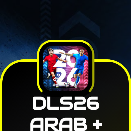
DLS26
ARAB +